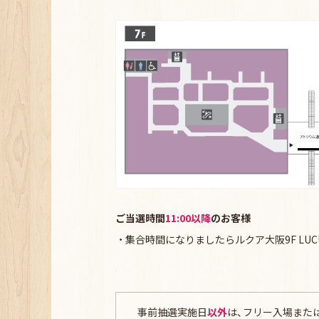
ご当選時間
11:00以降
のお客様
集合時間になりましたらルクア大阪9F LUC
事前抽選実施日
以外
は、フリー入場また