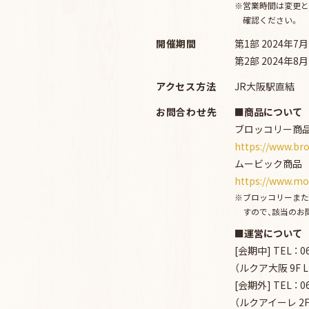
営業時間は変更と
確認ください。
開催期間
第1部 2024年7
第2部 2024年8
アクセス方法
JR大阪駅直結
お問合わせ先
■商品について
ブロッコリー商
https://www.bro
ムービック商品
https://www.mo
ブロッコリーまた
すので、該当のお
■運営について
[会期中] TEL ： 0
（ルクア大阪 9F 
[会期外] TEL ： 0
（ルクアイーレ 