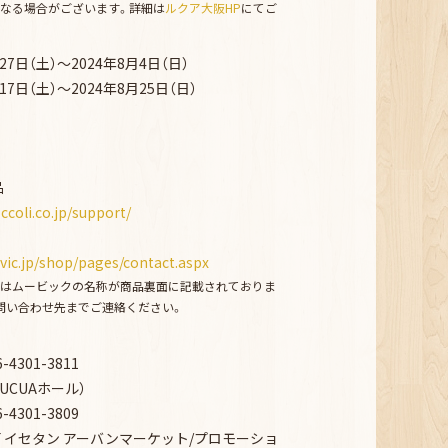
なる場合がございます。詳細は
ルクア大阪HP
にてご
月27日（土）～2024年8月4日（日）
月17日（土）～2024年8月25日（日）
品
ccoli.co.jp/support/
vic.jp/shop/pages/contact.aspx
はムービックの名称が商品裏面に記載されておりま
問い合わせ先までご連絡ください。
6-4301-3811
LUCUAホール）
6-4301-3809
2F イセタン アーバンマーケット/プロモーショ