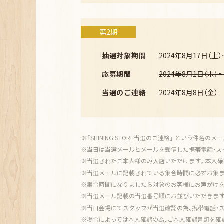
第2期
抽選対象期間
2024年8月17日（土）
応募期間
2024年8月1日（木）～
当選のご連絡
2024年8月8日（金）
「SHINING STORE当選のご連絡」 という件名の
当日は当選メールとメールを受信した携帯電話・ス
当選されたご本人様のみ入店いただけます。本人確
当選メールに記載されている集合時間に必ずお集ま
集合時間になりましたら対象のお客様にお声がけを
当選メール記載の当選番号順にお並びいただきます
当日会場にてスタッフが当選確認の為、携帯電話・
場合によっては本人確認の為、ご本人確認書類を確