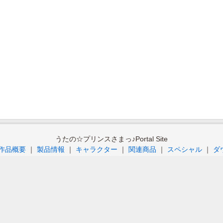
うたの☆プリンスさまっ♪Portal Site
作品概要
｜
製品情報
｜
キャラクター
｜
関連商品
｜
スペシャル
｜
ダ
のコンテンツの無断使用、転載を禁じます。 ©早乙女学園 / Illustration